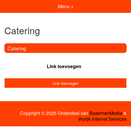
Menu +
Catering
Catering
Link toevoegen
Link toevoegen
Copyright © 2025 Onderdeel van
BaakmanMedia
&
Vrolijk Internet Services