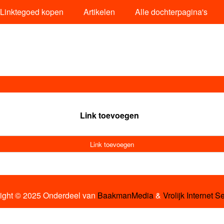
Linktegoed kopen
Artikelen
Alle dochterpagina's
Link toevoegen
Link toevoegen
ight © 2025 Onderdeel van
BaakmanMedia
&
Vrolijk Internet S